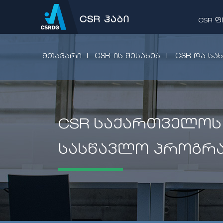
CSR 
|
|
ᲛᲗᲐᲕᲐᲠᲘ
CSR-ᲘᲡ ᲨᲔᲡᲐᲮᲔᲑ
CSR ᲓᲐ ᲡᲐ
CSR საქართველოს
სასწავლო პროგრა