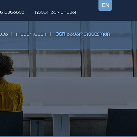
EN
Ნ ᲨᲔᲡᲐᲮᲔᲑ
|
ᲩᲕᲔᲜᲘ ᲡᲔᲠᲕᲘᲡᲔᲑᲘ
|
|
ᲔᲙᲐ
ᲠᲔᲡᲣᲠᲡᲔᲑᲘ
CSR ᲡᲐᲥᲐᲠᲗᲕᲔᲚᲝᲨᲘ