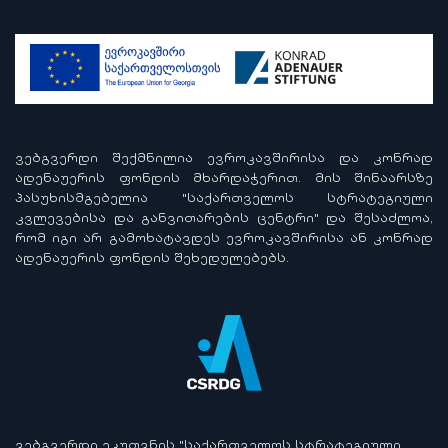
ᲕᲔᲑᲒᲕᲔᲠᲓᲘ ᲨᲔᲥᲛᲜᲘᲚᲘᲐ ᲔᲕᲠᲝᲙᲐᲕᲨᲘᲠᲘᲡᲐ ᲓᲐ ᲙᲝᲜᲠᲐᲓ
ᲐᲓᲔᲜᲐᲣᲔᲠᲘᲡ ᲤᲝᲜᲓᲘᲡ ᲛᲮᲐᲠᲓᲐᲭᲔᲠᲘᲗ. ᲛᲘᲡ ᲨᲘᲜᲐᲐᲠᲡᲖᲔ
ᲞᲐᲡᲣᲮᲘᲡᲛᲒᲔᲑᲔᲚᲘᲐ "ᲡᲐᲥᲐᲠᲗᲕᲔᲚᲝᲡ ᲡᲢᲠᲐᲢᲔᲒᲘᲣᲚᲘ
ᲙᲕᲚᲔᲕᲔᲑᲘᲡᲐ ᲓᲐ ᲒᲐᲜᲕᲘᲗᲐᲠᲔᲑᲘᲡ ᲪᲔᲜᲢᲠᲘ" ᲓᲐ ᲨᲔᲡᲐᲫᲚᲝᲐ,
ᲠᲝᲛ ᲘᲒᲘ ᲐᲠ ᲒᲐᲛᲝᲮᲐᲢᲐᲕᲓᲔᲡ ᲔᲕᲠᲝᲙᲐᲕᲨᲘᲠᲘᲡᲐ ᲐᲜ ᲙᲝᲜᲠᲐᲓ
ᲐᲓᲔᲜᲐᲣᲔᲠᲘᲡ ᲤᲝᲜᲓᲘᲡ ᲨᲔᲮᲔᲓᲣᲚᲔᲑᲔᲑᲡ.
ᲕᲔᲑᲒᲕᲔᲠᲓᲘ ᲔᲙᲣᲗᲕᲜᲘᲡ "ᲡᲐᲥᲐᲠᲗᲕᲔᲚᲝᲡ ᲡᲢᲠᲐᲢᲔᲒᲘᲣᲚᲘ