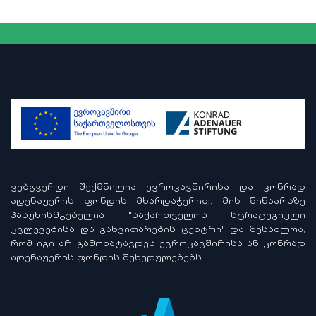
ᲕᲔᲑᲒᲕᲔᲠᲓᲘ ᲨᲔᲥᲛᲜᲘᲚᲘᲐ ᲔᲕᲠᲝᲙᲐᲕᲨᲘᲠᲘᲡᲐ ᲓᲐ ᲙᲝᲜᲠᲐᲓ
ᲐᲓᲔᲜᲐᲣᲔᲠᲘᲡ ᲤᲝᲜᲓᲘᲡ ᲛᲮᲐᲠᲓᲐᲭᲔᲠᲘᲗ. ᲛᲘᲡ ᲨᲘᲜᲐᲐᲠᲡᲖᲔ
ᲞᲐᲡᲣᲮᲘᲡᲛᲒᲔᲑᲔᲚᲘᲐ "ᲡᲐᲥᲐᲠᲗᲕᲔᲚᲝᲡ ᲡᲢᲠᲐᲢᲔᲒᲘᲣᲚᲘ
ᲙᲕᲚᲔᲕᲔᲑᲘᲡᲐ ᲓᲐ ᲒᲐᲜᲕᲘᲗᲐᲠᲔᲑᲘᲡ ᲪᲔᲜᲢᲠᲘ" ᲓᲐ ᲨᲔᲡᲐᲫᲚᲝᲐ,
ᲠᲝᲛ ᲘᲒᲘ ᲐᲠ ᲒᲐᲛᲝᲮᲐᲢᲐᲕᲓᲔᲡ ᲔᲕᲠᲝᲙᲐᲕᲨᲘᲠᲘᲡᲐ ᲐᲜ ᲙᲝᲜᲠᲐᲓ
ᲐᲓᲔᲜᲐᲣᲔᲠᲘᲡ ᲤᲝᲜᲓᲘᲡ ᲨᲔᲮᲔᲓᲣᲚᲔᲑᲔᲑᲡ.