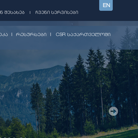
EN
Ნ ᲨᲔᲡᲐᲮᲔᲑ
|
ᲩᲕᲔᲜᲘ ᲡᲔᲠᲕᲘᲡᲔᲑᲘ
|
|
ᲔᲙᲐ
ᲠᲔᲡᲣᲠᲡᲔᲑᲘ
CSR ᲡᲐᲥᲐᲠᲗᲕᲔᲚᲝᲨᲘ