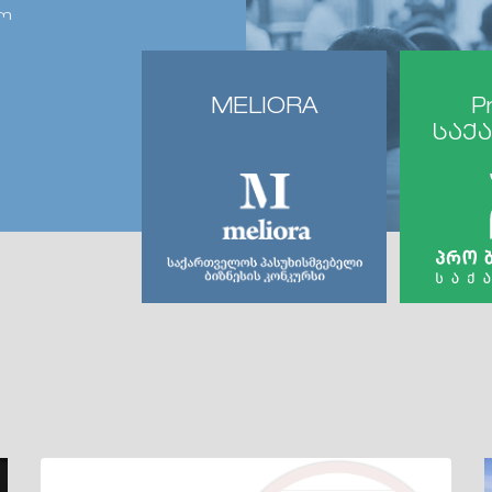
თო
MELIORA
P
საქ