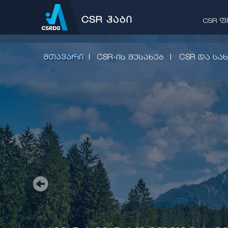
CSR 
|
|
ᲛᲗᲐᲕᲐᲠᲘ
CSR-ᲘᲡ ᲨᲔᲡᲐᲮᲔᲑ
CSR ᲓᲐ ᲡᲐ