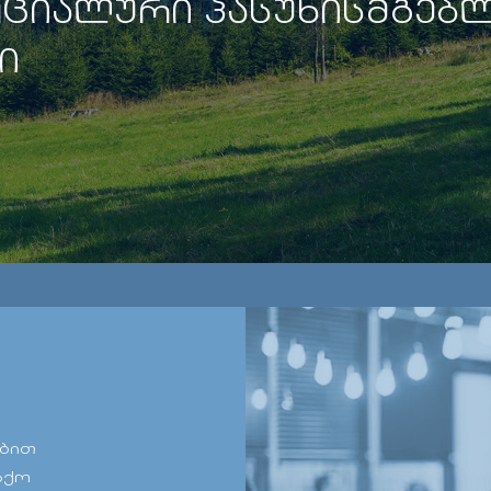
ᲪᲘᲐᲚᲣᲠᲘ ᲞᲐᲡᲣᲮᲘᲡᲛᲒᲔᲑ
Ი
ობით
აქო