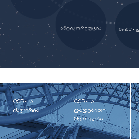
ანტიკორუფცია
მომწოდ
CSR-ის
CSR-ის
პ
ისტორია
დადებითი
ი
შედეგები