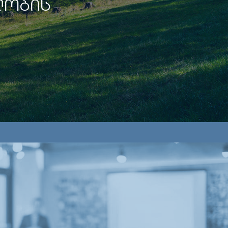
ᲚᲝᲑᲘᲡ