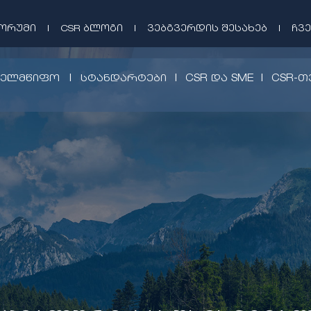
ᲤᲝᲠᲣᲛᲘ
|
CSR ᲑᲚᲝᲒᲘ
|
ᲕᲔᲑᲒᲕᲔᲠᲓᲘᲡ ᲨᲔᲡᲐᲮᲔᲑ
|
ᲩᲕᲔ
|
|
|
ᲮᲔᲚᲛᲬᲘᲤᲝ
ᲡᲢᲐᲜᲓᲐᲠᲢᲔᲑᲘ
CSR ᲓᲐ SME
CSR-Თ