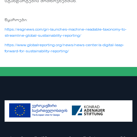
სტანდარტების მოთხოვნებთან.
წყაროები:
https://esgnews.com/gri-launches-machine-readable-taxonomy-to-
streamline-global-sustainability-reporting/
https://www.globalreporting.org/news/news-center/a-digital-leap-
forward-for-sustainability-reporting/