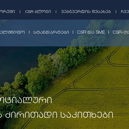
ᲤᲝᲠᲣᲛᲘ
|
CSR ᲑᲚᲝᲒᲘ
|
ᲕᲔᲑᲒᲕᲔᲠᲓᲘᲡ ᲨᲔᲡᲐᲮᲔᲑ
|
ᲩᲕᲔ
|
|
|
ᲮᲔᲚᲛᲬᲘᲤᲝ
ᲡᲢᲐᲜᲓᲐᲠᲢᲔᲑᲘ
CSR ᲓᲐ SME
CSR-Თ
ოციალური
ს ძირითადი საკითხები