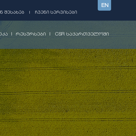
EN
Ნ ᲨᲔᲡᲐᲮᲔᲑ
|
ᲩᲕᲔᲜᲘ ᲡᲔᲠᲕᲘᲡᲔᲑᲘ
|
|
ᲔᲙᲐ
ᲠᲔᲡᲣᲠᲡᲔᲑᲘ
CSR ᲡᲐᲥᲐᲠᲗᲕᲔᲚᲝᲨᲘ