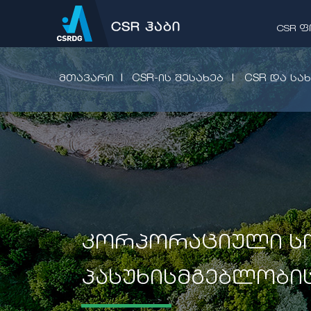
CSR 
|
|
ᲛᲗᲐᲕᲐᲠᲘ
CSR-ᲘᲡ ᲨᲔᲡᲐᲮᲔᲑ
CSR ᲓᲐ ᲡᲐ
კორპორაციული ს
პასუხისმგებლობი