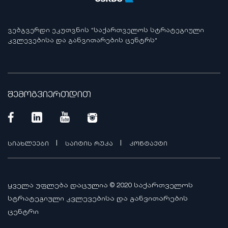
ᲕᲔᲑᲒᲕᲔᲠᲓᲘ ᲔᲙᲣᲗᲕᲜᲘᲡ "ᲡᲐᲥᲐᲠᲗᲕᲔᲚᲝᲡ ᲡᲢᲠᲐᲢᲔᲒᲘᲣᲚᲘ
ᲙᲕᲚᲔᲕᲔᲑᲘᲡᲐ ᲓᲐ ᲒᲐᲜᲕᲘᲗᲐᲠᲔᲑᲘᲡ ᲪᲔᲜᲢᲠᲡ"
შემოგვიერთდით
|
|
სიახლეები
საიტის რუკა
კონტაქტი
ყველა უფლება დაცულია © 2020 საქართველოს
სტრატეგიული კვლევებისა და განვითარების
ცენტრი