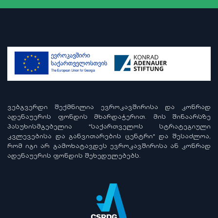
ᲕᲔᲑᲒᲕᲔᲠᲓᲘ ᲨᲔᲥᲛᲜᲘᲚᲘᲐ ᲔᲕᲠᲝᲙᲐᲕᲨᲘᲠᲘᲡᲐ ᲓᲐ ᲙᲝᲜᲠᲐᲓ
ᲐᲓᲔᲜᲐᲣᲔᲠᲘᲡ ᲤᲝᲜᲓᲘᲡ ᲛᲮᲐᲠᲓᲐᲭᲔᲠᲘᲗ. ᲛᲘᲡ ᲨᲘᲜᲐᲐᲠᲡᲖᲔ
ᲞᲐᲡᲣᲮᲘᲡᲛᲒᲔᲑᲔᲚᲘᲐ "ᲡᲐᲥᲐᲠᲗᲕᲔᲚᲝᲡ ᲡᲢᲠᲐᲢᲔᲒᲘᲣᲚᲘ
ᲙᲕᲚᲔᲕᲔᲑᲘᲡᲐ ᲓᲐ ᲒᲐᲜᲕᲘᲗᲐᲠᲔᲑᲘᲡ ᲪᲔᲜᲢᲠᲘ" ᲓᲐ ᲨᲔᲡᲐᲫᲚᲝᲐ,
ᲠᲝᲛ ᲘᲒᲘ ᲐᲠ ᲒᲐᲛᲝᲮᲐᲢᲐᲕᲓᲔᲡ ᲔᲕᲠᲝᲙᲐᲕᲨᲘᲠᲘᲡᲐ ᲐᲜ ᲙᲝᲜᲠᲐᲓ
ᲐᲓᲔᲜᲐᲣᲔᲠᲘᲡ ᲤᲝᲜᲓᲘᲡ ᲨᲔᲮᲔᲓᲣᲚᲔᲑᲔᲑᲡ.