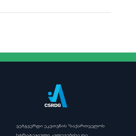
ᲕᲔᲑᲒᲕᲔᲠᲓᲘ ᲔᲙᲣᲗᲕᲜᲘᲡ "ᲡᲐᲥᲐᲠᲗᲕᲔᲚᲝᲡ
ᲡᲢᲠᲐᲢᲔᲒᲘᲣᲚᲘ ᲙᲕᲚᲔᲕᲔᲑᲘᲡᲐ ᲓᲐ