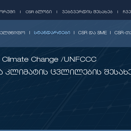
ᲤᲝᲠᲣᲛᲘ
|
CSR ᲑᲚᲝᲒᲘ
|
ᲕᲔᲑᲒᲕᲔᲠᲓᲘᲡ ᲨᲔᲡᲐᲮᲔᲑ
|
ᲩᲕᲔ
|
|
|
ᲮᲔᲚᲛᲬᲘᲤᲝ
ᲡᲢᲐᲜᲓᲐᲠᲢᲔᲑᲘ
CSR ᲓᲐ SME
CSR-Თ
n Climate Change /UNFCCC
 კლიმატის ცვლილების შესახ