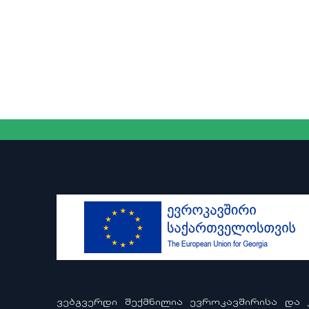
ᲕᲔᲑᲒᲕᲔᲠᲓᲘ ᲨᲔᲥᲛᲜᲘᲚᲘᲐ ᲔᲕᲠᲝᲙᲐᲕᲨᲘᲠᲘᲡᲐ ᲓᲐ