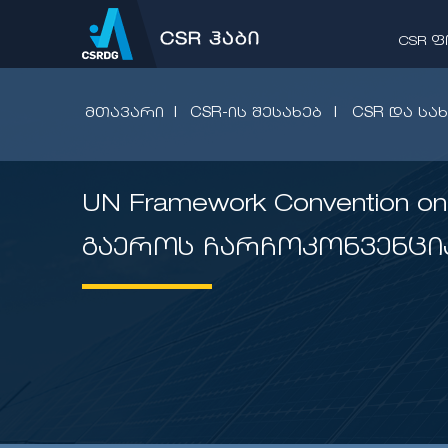
CSR 
|
|
ᲛᲗᲐᲕᲐᲠᲘ
CSR-ᲘᲡ ᲨᲔᲡᲐᲮᲔᲑ
CSR ᲓᲐ ᲡᲐ
UN Framework Convention o
გაეროს ჩარჩოკონვენცია